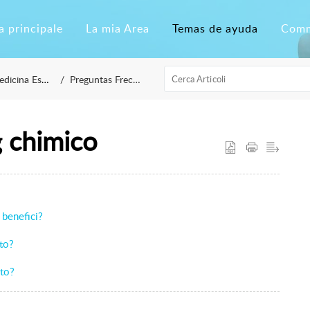
a principale
La mia Area
Temas de ayuda
Comm
icina Estética
Preguntas Frecuentes
 chimico
 benefici?
nto?
nto?