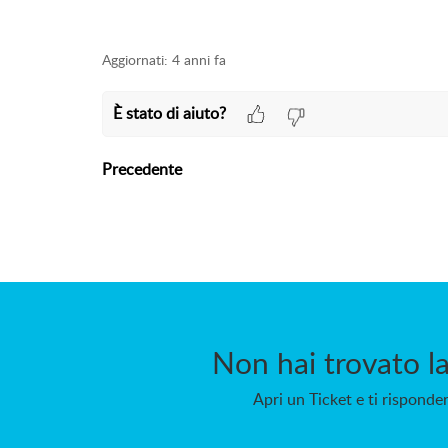
Aggiornati:
4 anni fa
È stato di aiuto?
Precedente
Non hai trovato la
Apri un Ticket e ti rispond